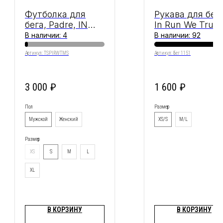
Футболка для
Рукава для бег
бега, Padre, IN
In Run We Trust
RUN WE TRUST
Wave Motion,
В наличии: 4
В наличии: 92
White & Black
Артикул:
TSPIRWTMS
Артикул:
Бег 1151
3 000
₽
1 600
₽
Пол
Размер
Мужской
Женский
XS/S
M/L
Размер
XS
S
M
L
XL
В КОРЗИНУ
В КОРЗИНУ