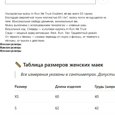
Ультралегкая майка In Run We Trust Gradient, её вес всего 50 грамм.
Благодаря сверхлёгкой ткани плотностью 60 г/м², майка почти не ощущается на
теле. Максимальная свобода движения, минимальный вес.
Майка выполнена с использованием технологии — клееные швы.
Визуальный код. Спереди — культовая надпись In Run We Trust.
Сзади — мощный заряд мотивации: Rock. Run. Star. Градиентный дизайн.
От чёрного к белому — символ перехода от старта к финишу, от тяжёлого к
лёгкому, от мысли к действию.
Женские размеры
Мужские размеры
Женские размеры