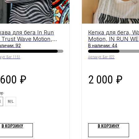
кава для бега In Run
Кепка для бега, W
 Trust Wave Motion,
Motion, IN RUN WE
ite & Black
TRUST, Cherry
аличии: 92
В наличии: 44
кул:
Бег 1151
Артикул:
Бег 022
 600
₽
2 000
₽
ер
S
M/L
В КОРЗИНУ
В КОРЗИНУ