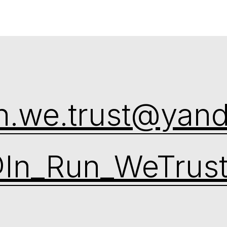
un.we.trust@yand
In_Run_WeTrus