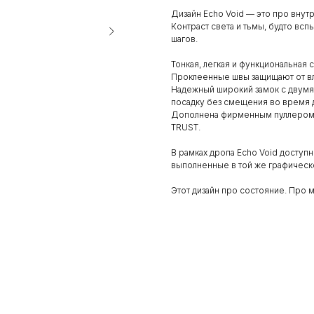
Дизайн Echo Void — это про внут
Контраст света и тьмы, будто вспы
шагов.
Тонкая, легкая и функциональная с
Проклеенные швы защищают от вл
Надежный широкий замок с двумя
посадку без смещения во время 
Дополнена фирменным пуллером 
TRUST.
В рамках дропа Echo Void доступн
выполненные в той же графическ
Этот дизайн про состояние. Про м