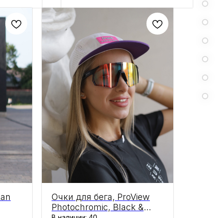
Ran
Очки для бега, ProView
Photochromic, Black &
Red, IN RUN WE TRUST
В наличии: 40