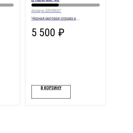
Артикул:
GPVPIRWT
Чёрная матовая оправа и
фотохромная линза с красным
5 500
₽
покрытием
В КОРЗИНУ