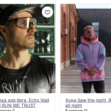
W
пка для бега, Echo Void
Худи Saw the night, 
IN RUN WE TRUST
all night
аличии: 0
В наличии: 12