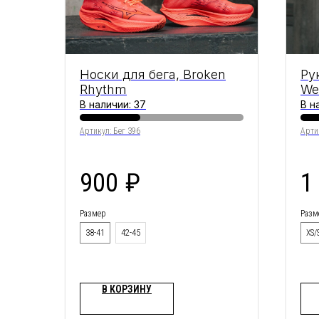
Носки для бега, Broken
Ру
Rhythm
We
Wh
В наличии: 37
В н
Артикул:
Бег 396
Арти
900
₽
1
Размер
Разм
38-41
42-45
XS/
В КОРЗИНУ