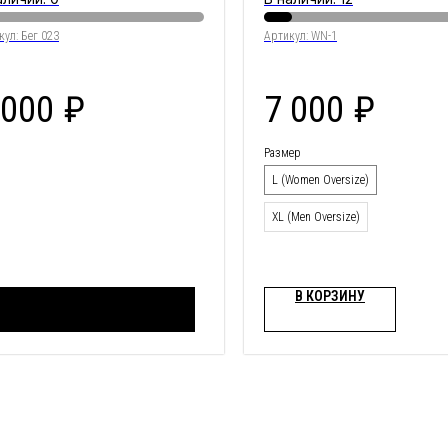
кул:
Бег 023
Артикул:
WN-1
 000
₽
7 000
₽
Размер
L (Women Oversize)
XL (Men Oversize)
В КОРЗИНУ
Сообщить о поступлении