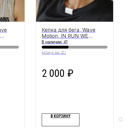
ave
Кепка для бега, Wave
Motion, IN RUN WE
TRUST, White & Black
В наличии: 41
Артикул:
Бег 021
2 000
₽
В КОРЗИНУ