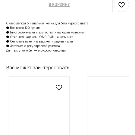
В КОРЗИНУ
Супер легкая 5 панельная кепка для бега черного цвета
⚫ Вес всего 120 грамм
⚫ Быстросохнущий и влагоотталкивающий материал
⚫ Стильная надпись LONG RUN на козырьке
⚫ Сетчатые панели в верхней и задней части
⚫ Застежка с регулировкой размера
Для тех, у кого бег — это состояние души.
Вас может заинтересовать