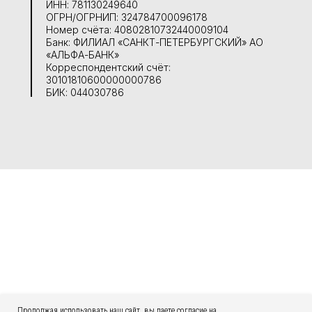
ИНН: 781130249640
ОГРН/ОГРНИП: 324784700096178
Номер счёта: 40802810732440009104
Банк: ФИЛИАЛ «САНКТ-ПЕТЕРБУРГСКИЙ» АО
«АЛЬФА-БАНК»
Корреспондентский счёт:
30101810600000000786
БИК: 044030786
ПОЛИТИКА КОНФИДЕНЦИАЛЬНОСТИ
Продолжая использовать наш сайт, вы даете согласие на