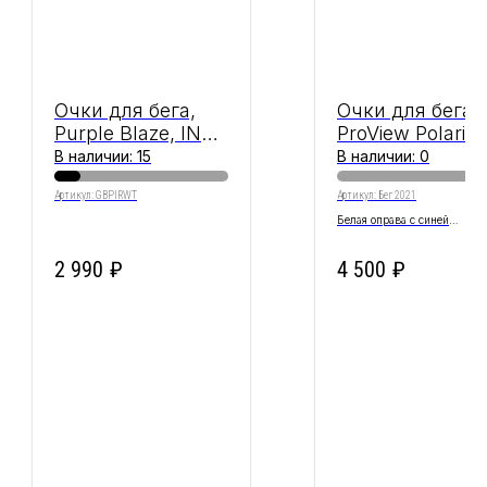
Очки для бега,
Очки для бега,
Purple Blaze, IN
ProView Polariz
RUN WE TRUST
White, IN RUN 
В наличии: 15
В наличии: 0
TRUST
Артикул:
GBPIRWT
Артикул:
Бег 2021
Белая оправа с синей
поляризационной линзой
2 990
₽
4 500
₽