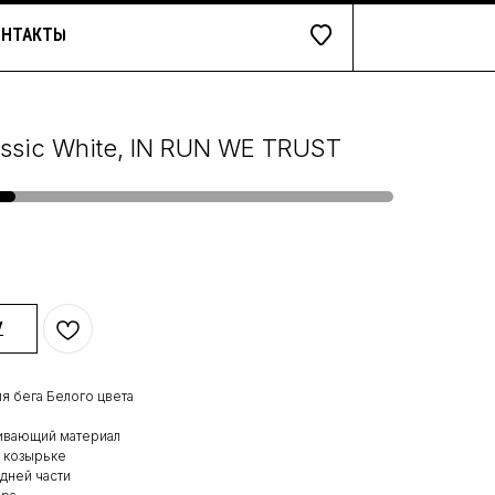
ОНТАКТЫ
assic White, IN RUN WE TRUST
У
ля бега Белого цвета
кивающий материал
 козырьке
адней части