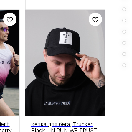
ent,
Кепка для бега, Truсker
erry
Black , IN RUN WE TRUST