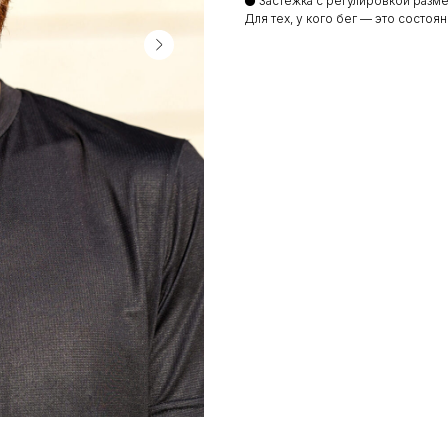
⚫ Застежка с регулировкой разм
Для тех, у кого бег — это состоя