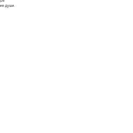
ера
ние души.