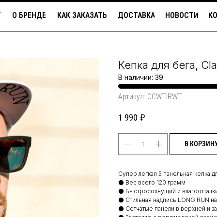
Г
О БРЕНДЕ
КАК ЗАКАЗАТЬ
ДОСТАВКА
НОВОСТИ
К
Кепка для бега, Cl
В наличии: 39
Артикул:
CCWTIRWT
1 990
₽
В КОРЗИН
Супер легкая 5 панельная кепка д
⚫ Вес всего 120 грамм
⚫ Быстросохнущий и влагооттал
⚫ Стильная надпись LONG RUN на
⚫ Сетчатые панели в верхней и з