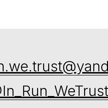
un.we.trust@yand
In_Run_WeTrus