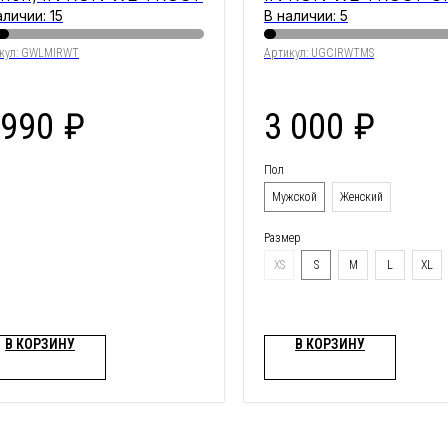
аличии: 15
В наличии: 5
кул:
GWLMIRWT
Артикул:
UGCIRWTMS
 990
₽
3 000
₽
Пол
Мужской
Женский
Размер
XS
S
M
L
XL
В КОРЗИНУ
В КОРЗИНУ