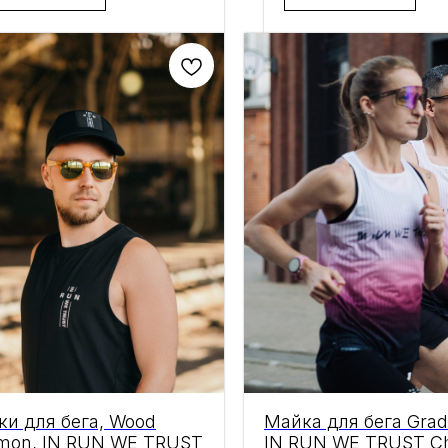
ки для бега, Wood
Майка для бега Gradi
mon, IN RUN WE TRUST
IN RUN WE TRUST Ch