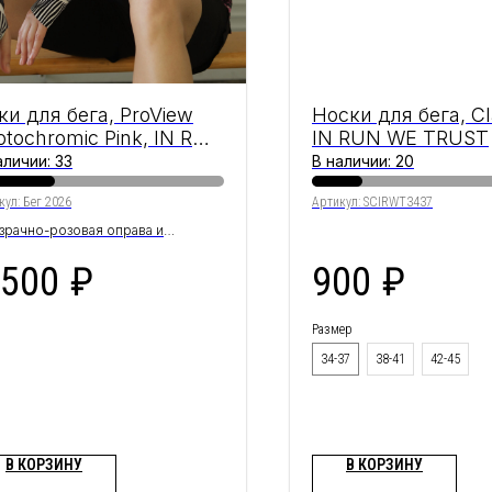
ки для бега, ProView
Носки для бега, Cl
otochromic Pink, IN RUN
IN RUN WE TRUST
 TRUST
аличии: 33
В наличии: 20
кул:
Бег 2026
Артикул:
SCIRWT3437
зрачно-розовая оправа и
охромная линза с розовым
 500
₽
900
₽
рытием
Размер
34-37
38-41
42-45
В КОРЗИНУ
В КОРЗИНУ