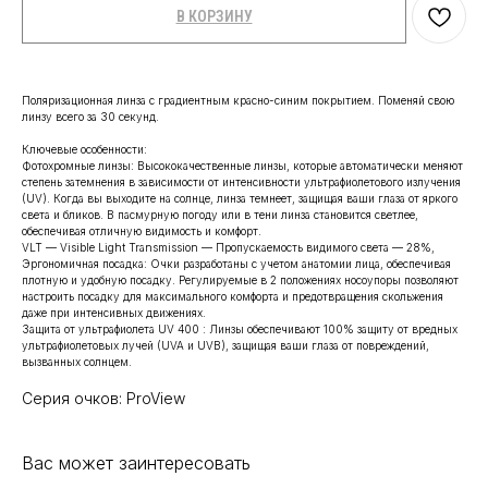
В КОРЗИНУ
Поляризационная линза с градиентным красно-синим покрытием. Поменяй свою
линзу всего за 30 секунд.
Ключевые особенности:
Фотохромные линзы: Высококачественные линзы, которые автоматически меняют
степень затемнения в зависимости от интенсивности ультрафиолетового излучения
(UV). Когда вы выходите на солнце, линза темнеет, защищая ваши глаза от яркого
света и бликов. В пасмурную погоду или в тени линза становится светлее,
обеспечивая отличную видимость и комфорт.
VLT — Visible Light Transmission — Пропускаемость видимого света — 28%,
Эргономичная посадка: Очки разработаны с учетом анатомии лица, обеспечивая
плотную и удобную посадку. Регулируемые в 2 положениях носоупоры позволяют
настроить посадку для максимального комфорта и предотвращения скольжения
даже при интенсивных движениях.
Защита от ультрафиолета UV 400 : Линзы обеспечивают 100% защиту от вредных
ультрафиолетовых лучей (UVA и UVB), защищая ваши глаза от повреждений,
вызванных солнцем.
Серия очков: ProView
Вас может заинтересовать