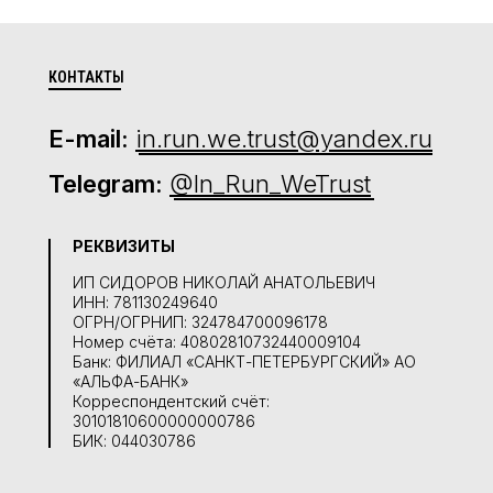
КОНТАКТЫ
E-mail:
in.run.we.trust@yandex.ru
Telegram:
@In_Run_WeTrust
РЕКВИЗИТЫ
ИП СИДОРОВ НИКОЛАЙ АНАТОЛЬЕВИЧ
ИНН: 781130249640
ОГРН/ОГРНИП: 324784700096178
Номер счёта: 40802810732440009104
Банк: ФИЛИАЛ «САНКТ-ПЕТЕРБУРГСКИЙ» АО
«АЛЬФА-БАНК»
Корреспондентский счёт:
30101810600000000786
БИК: 044030786