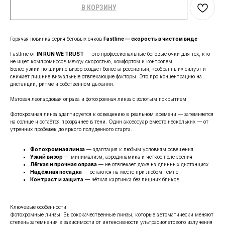
В КОРЗИНУ
Горячая новинка серия беговых очков
Fastline — скорость в чистом виде
Fastline от
IN RUN WE TRUST
— это профессиональные беговые очки для тех, кто
не ищет компромиссов между скоростью, комфортом и контролем.
Более узкий по ширине визор создаёт более агрессивный, «собранный» силуэт и
снижает лишние визуальные отвлекающие факторы. Это про концентрацию на
дистанции, ритме и собственном дыхании.
Матовая леопардовая оправа и фотохромная линза с золотым покрытием
Фотохромная линза адаптируется к освещению в реальном времени — затемняется
на солнце и остаётся прозрачнее в тени. Один аксессуар вместо нескольких — от
утренних пробежек до яркого полуденного старта.
Фотохромная линза
— адаптация к любым условиям освещения
Узкий визор
— минимализм, аэродинамика и чёткое поле зрения
Лёгкая и прочная оправа
— не отвлекает даже на длинных дистанциях
Надёжная посадка
— остаются на месте при любом темпе
Контраст и защита
— чёткая картинка без лишних бликов
Ключевые особенности:
Фотохромные линзы: Высококачественные линзы, которые автоматически меняют
степень затемнения в зависимости от интенсивности ультрафиолетового излучения