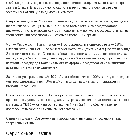
(UV). Когда вы выходите на солнце, линза темнеет, защищая ваши глаза от яркого
света и бликов. В пасмурную погоду или в тени линза становится светлее,
обеспечивая отличную видимость и комфорт.
Сверхлегкий дизайн: Очки изготовлены из ультра-легких материалов, что делает
их практически неощутимыми на лице во время бега. Это предотвращает
дискомфорт и отвлекающие факторы, позволяя вам полностью сосредоточиться на
тренировке или соревновании. Вес очков всего — 27 грамм
VLT — Visible Light Transmission — Пропускаемость видимого света — 28%,
Степень затемнения от S1 до S3 в зависимости от индекса ультрафиолета на улице
Эргономичная посадка: Очки разработаны с учетом анатомии лица, обеспечивая
плотную и удобную посадку. Регулируемые в 2 положениях носоупоры позволяют
настроить посадку для максимального комфорта и предотвращения скольжения
даже при интенсивных движениях.
Защита от ультрафиолета UV 400 : Линзы обеспечивают 100% защиту от вредных
ультрафиолетовых лучей (UVA и UVB), защищая ваши глаза от повреждений,
вызванных солнцем.
Прочность и долговечность: Несмотря на малый вес, очки отличаются высокой
прочностью и устойчивостью к ударам .Оправа изготовлена из термопластичного
материала TR90 — он невероятно прочный и гибкий, что обеспечивает их
долговечность даже при активном использовании.
Стильный дизайн: Современный и аэродинамичный дизайн подчеркнет ваш
спортивный стиль.
Серия очков: Fastline