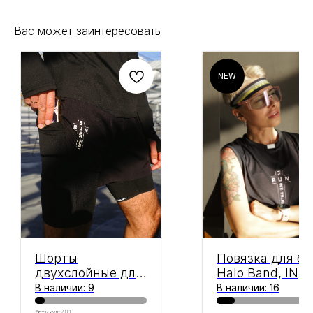
Вас может заинтересовать
NEW
Шорты
Повязка для бе
двухслойные для
Halo Band, IN
бега, In Run We
RUN WE TRUST
В наличии: 9
В наличии: 16
Trust
Артикул:
401