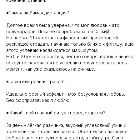
конечная станция.
◾️Самая любимая дистанция?
Долгое время была уверена, что моя любовь - это
полумарафон. Пока не попробовала 5 и 10 км😅
Но всё же 21 км остаётся фаворитом: при хорошей
раскладке страдать начинаю только ближе к финишу, а до
этого успеваю наслаждаться маршрутом.
На 5 и 10 км на скорости я, честно говоря, вообще ничего
вокруг не замечаю и не успеваю прочувствовать весь
момент, как уже оказываюсь на финише.
◾️Горки или ровная трасса?
Идеально ровный асфальт - моя безусловная любовь.
Без сюрпризов, как я люблю.
◾️ Какой твой главный ритуал перед стартом?
За день - лёгкая разминка, вкусный углеводный ужин и
травяной чай, чтобы выспаться. Обязательно накануне
собрать всё, что нужно для старта, чтобы утро было